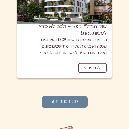
שוק הנדל"ן קפא – ולכם לא כדאי
ה
לעשות זאת!
ה
מ
תל אביב שנוסדה בשנת 1909 כעיר גנים
קטנה ואינטימית על ידי מתיישבים ציונים,
הפכה עם השנים למטרופולין גדול, צפוף
ק
ותוסס. העיר גדלה בקצב מהיר מאוד עם
ה
הגירה מאסיבית לאחר קום המדינה, וכבר
ו
לקריאה >
בשנות ה-50 הפכה לעיר הגדולה בישראל.
ה
גידול מהיר זה יצר לא מעט בעיות תשתית,
הצפיפות גברה באופן קיצוני ורבים
ג
מהבניינים שנבנו בחופזה הפכו מיושנים
ה
ומתפוררים כבר לאחר עשורים ספורים.
מ
לכל הכתבות
ו