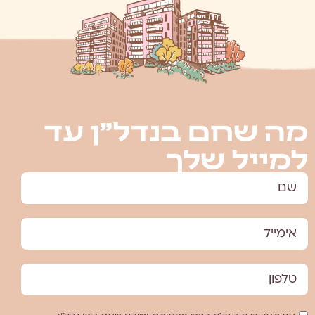
מה שחם בנדל”ן עד
למייל שלך