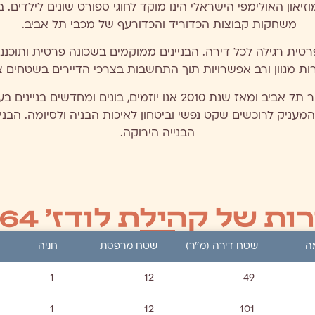
און האולימפי הישראלי הינו מוקד לחוגי ספורט שונים לילדים. ב
משחקות קבוצות הכדוריד והכדורעף של מכבי תל אביב.
ות בכל בניין וחניה פרטית רגילה לכל דירה. הבניינים ממוקמים בשכונה פרטית
ות מגוון ורב אפשרויות תוך התחשבות בצרכי הדיירים בשטחים צי
אנו גאים להיות חלק מתהליך ההתחדשות של העיר תל אביב ומאז שנת 10
מעניק לרוכשים שקט נפשי וביטחון לאיכות הבניה ולסיומה. הבניי
הבנייה הירוקה.
ת של קהילת לודז' 62-64
ה
שטח דירה (מ’’ר)
שטח מרפסת
חניה
1
12
49
1
12
101